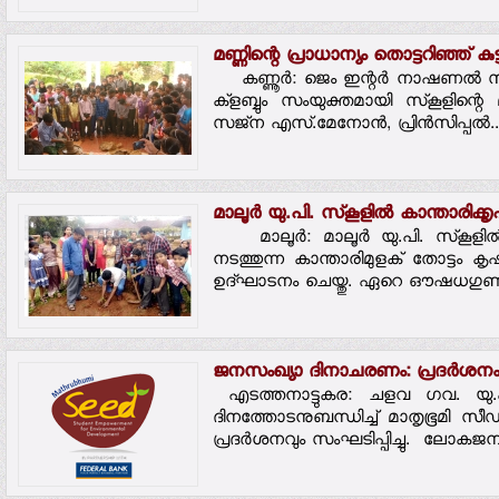
മണ്ണിന്റെ പ്രാധാന്യം തൊട്ടറിഞ്ഞ് കുട്
കണ്ണൂര്‍: ജെം ഇന്റര്‍ നാഷണല്‍ സ്‌കൂ
ക്‌ളബ്ബും സംയുക്തമായി സ്‌കൂളിന്റെ മട്
സജ്‌ന എസ്.മേനോന്‍, പ്രിന്‍സിപ്പല്‍..
മാലൂര്‍ യു.പി. സ്‌കൂളില്‍ കാന്താരിക്കൃ
മാലൂര്‍: മാലൂര്‍ യു.പി. സ്‌കൂളില്‍
നടത്തുന്ന കാന്താരിമുളക് തോട്ടം ക
ഉദ്ഘാടനം ചെയ്തു. ഏറെ ഔഷധഗുണമുള
ജനസംഖ്യാ ദിനാചരണം: പ്രദര്‍ശനം സ
എടത്തനാട്ടുകര: ചളവ ഗവ. യു.പ
ദിനത്തോടനുബന്ധിച്ച് മാതൃഭൂമി സീഡ് ക്ല
പ്രദര്‍ശനവും സംഘടിപ്പിച്ചു. ലോ