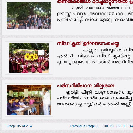
തണല്‍മരങ്ങള്‍ മുറിച്ചുമാറ്റുന്നതില്‍
മയ്യഴി: പാതയോരത്തെ തണല്‍മരണങ്
ഈസ്റ്റ് പള്ളൂര്‍ അവറോത്ത് ഗവ. മിഡി
പ്രതിഷേധിച്ചു. സീഡ് ക്‌ളബ്ബും സാഹിത്യ
സീഡ് ക്ലബ് ഉദ്ഘാടനംചെയ്തു
കണ്ണൂര്‍: ഉര്‍സുലിന്‍ സീനിയര്
എല്‍.പി. വിഭാഗം സീഡ് ക്ലബ്ബിന്റെ 
പൂമ്പാറ്റകളുടെ വേഷത്തില്‍ അണിനിരന്നു
പരിസ്ഥിതിപഠന ശില്പശാല
ഇരിട്ടി: കീഴൂര്‍ വാഴുന്നവേഴ്‌സ് യു
പരിസ്ഥിതിപഠനശില്പശാല സംഘടിപ്പിച്ച
അന്താരാഷ്ട്ര മണ്ണ് വര്‍ഷത്തില്‍ മണ്ണ്,..
Page 35 of 214
Previous Page
1
...
30
31
32
33
34