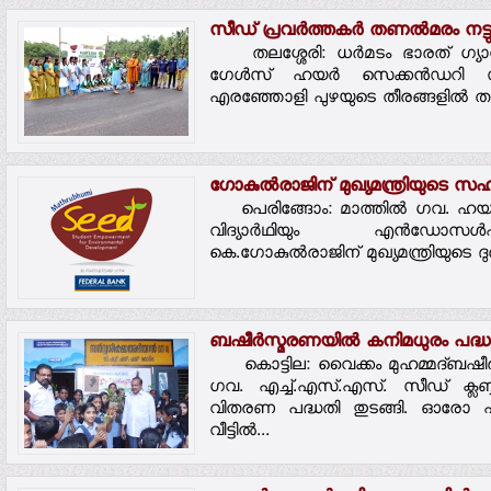
സീഡ് പ്രവര്‍ത്തകര്‍ തണല്‍മരം നട്ടു
തലശ്ശേരി: ധര്‍മടം ഭാരത് ഗ്യാസ്
ഗേള്‍സ് ഹയര്‍ സെക്കന്‍ഡറി സ്‌ക
എരഞ്ഞോളി പുഴയുടെ തീരങ്ങളില്‍ തണല
ഗോകുല്‍രാജിന് മുഖ്യമന്ത്രിയുടെ 
പെരിങ്ങോം: മാത്തില്‍ ഗവ. ഹയര്‍ 
വിദ്യാര്‍ഥിയും എന്‍ഡോസള
കെ.ഗോകുല്‍രാജിന് മുഖ്യമന്ത്രിയുടെ ദു
ബഷീര്‍സ്മരണയില്‍ കനിമധുരം പദ്ധ
കൊട്ടില: വൈക്കം മുഹമ്മദ്ബഷീര്‍
ഗവ. എച്ച്.എസ്.എസ്. സീഡ് ക്ലബ
വിതരണ പദ്ധതി തുടങ്ങി. ഓരോ ഫ
വീട്ടില്‍...