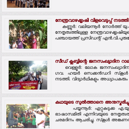
നേന്ത്രവാഴക്കൃഷി വിളവെടുപ്പ് നടത്തി
കണ്ണൂര്‍: വലിയന്നൂര്‍ നോര്‍ത്ത് യു.പി
നേതൃത്വത്തിലുള്ള നേന്ത്രവാഴക്കൃഷ
പഞ്ചായത്ത് പ്രസിഡന്റ് എന്‍.വി.പുരു
സീഡ് ക്ലബ്ബിന്റെ ജനസംഖ്യാദിന റാല
വെള്ളൂര്‍: ലോക ജനസംഖ്യാദിനാച
ഗവ. ഹയര്‍ സെക്കന്‍ഡറി സ്‌കൂള
നടത്തി. വിദ്യാര്‍ഥികളും അധ്യാപകരും റാ
കഥയുടെ സുല്‍ത്താനെ അനുസ്മരിച്ച
പയ്യന്നൂര്‍: ഏറ്റുകുടുക്ക എ.യു.
ഭാഷാസമിതി എന്നിവയുടെ നേതൃത്വത്ത
ചരമദിനം ആചരിച്ചു. സ്‌കൂള്‍ അങ്കണത്ത