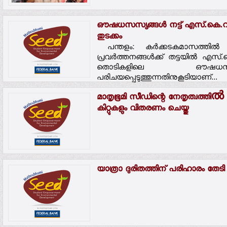
ഔഷധസസ്യങ്ങള്‍ നട്ട് എസ്.കെ.വി.
തുടക്കം
പന്തളം: കര്‍ക്കടകമാസത്തില്
പ്രവര്‍ത്തനങ്ങള്‍ക്ക് തട്ടയില്‍ എസ്.കെ
തൊടികളിലെ ഔഷധസസ്യങ്
പരിചയപ്പെടുത്തുന്നതിനുകൂടിയാണ്...
മാതൃഭൂമി സീഡിന്റെ നേതൃത്വത്തി
കിറ്റുകളും വിതരണം ചെയ്തു
യാത്രാ ദുരിതത്തിന് പരിഹാരം തേടി കുട്ട