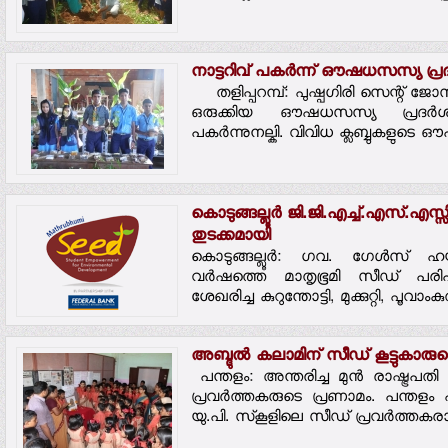
നാട്ടറിവ് പകര്‍ന്ന് ഔഷധസസ്യ പ്ര
തളിപ്പറമ്പ്: പുഷ്പഗിരി സെന്റ് ജ
ഒരുക്കിയ ഔഷധസസ്യ പ്രദര്‍ശനം വ
പകര്‍ന്നുനല്കി. വിവിധ ക്ലബ്ബുകളുടെ
കൊടുങ്ങല്ലൂര്‍ ജി.ജി.എച്ച്.എസ്.എസ്സി
തുടക്കമായി
കൊടുങ്ങല്ലൂര്‍: ഗവ. ഗേള്‍സ് ഹ
വര്‍ഷത്തെ മാതൃഭൂമി സീഡ് പരിപാടി
ശേഖരിച്ച കുറുന്തോട്ടി, മുക്കുറ്റി, പൂവാംക
അബ്ദുല്‍ കലാമിന് സീഡ് കൂട്ടുകാരു
പന്തളം: അന്തരിച്ച മുന്‍ രാഷ്ട്രപ
പ്രവര്‍ത്തകരുടെ പ്രണാമം. പന്തളം
യു.പി. സ്‌കൂളിലെ സീഡ് പ്രവര്‍ത്തകരാ