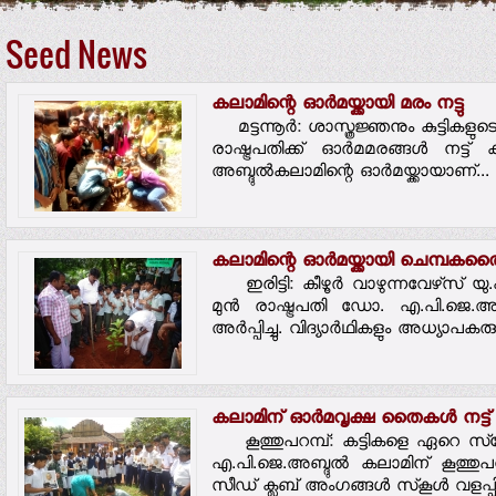
Seed News
കലാമിന്റെ ഓര്‍മയ്ക്കായി മരം നട്ടു
മട്ടന്നൂര്‍: ശാസ്ത്രജ്ഞനും കുട്ടിക
രാഷ്ട്രപതിക്ക് ഓര്‍മമരങ്ങള്‍ നട്
അബ്ദുല്‍കലാമിന്റെ ഓര്‍മയ്ക്കായാണ്...
കലാമിന്റെ ഓര്‍മയ്ക്കായി ചെമ്പകത്ത
ഇരിട്ടി: കീഴൂര്‍ വാഴുന്നവേഴ്‌സ് യു
മുന്‍ രാഷ്ട്രപതി ഡോ. എ.പി.ജെ.അ
അര്‍പ്പിച്ചു. വിദ്യാര്‍ഥികളും അധ്യാപകരു
കലാമിന് ഓര്‍മവൃക്ഷ തൈകള്‍ നട്ട്
കൂത്തുപറമ്പ്: കട്ടികളെ ഏറെ സ്‌നേഹി
എ.പി.ജെ.അബ്ദുല്‍ കലാമിന് കൂത്തുപ
സീഡ് ക്ലബ് അംഗങ്ങള്‍ സ്‌കൂള്‍ വളപ്പില