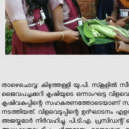
താഴെചൊവ്വ: കിഴുത്തള്ളി യു.പി. സ്‌കൂളില്‍ 
ജൈവപച്ചക്കറി കൃഷിയുടെ ഒന്നാംഘട്ട വിളവെടുപ
കൃഷിവകുപ്പിന്റെ സഹകരണത്തോടെയാണ് സ്‌കൂളി
നടത്തിയത്. വിളവെടുപ്പിന്റെ ഉദ്ഘാടനം എള
അജയ്കുമാര്‍ നിര്‍വഹിച്ചു. പി.ടി.എ. പ്രസിഡന