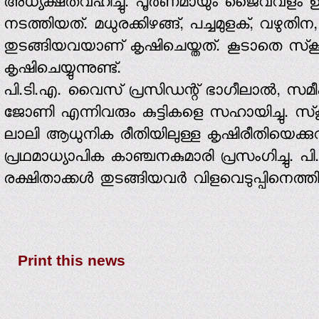
അധ്യക്ഷതവഹിച്ചു. പൂര്‍ണമായും ജൈവവളം 
നടത്തിയത്. മധുരക്കിഴങ്ങ്, പച്ചമുളക്, വഴുതി
തുടങ്ങിയവയാണ് കൃഷിചെയ്തത്. കൂടാതെ സ്‌കൂള
കൃഷിചെയ്യുന്നുണ്ട്.
പി.ടി.എ. വൈസ് പ്രസിഡന്റ് ഭാഗീലാല്‍, 
ജോണി എന്നിവരും കുട്ടികളെ സഹായിച്ചു. സ
ലാലി ആധുനിക രീതിയിലുള്ള കൃഷിരീതിയെക്കുറിച്
പ്രഥമാധ്യാപിക കാഞ്ചനകുമാരി പ്രസംഗിച്ചു. പ
രക്ഷിതാക്കള്‍ തുടങ്ങിയവര്‍ വിളവെടുപ്പിനെത്ത
Print this news