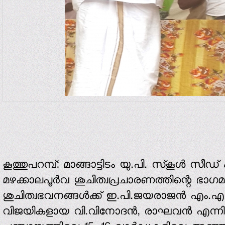
കൂത്തുപറമ്പ്: മാങ്ങാട്ടിടം യു.പി. സ്‌കൂള്‍ സീഡ് 
മഴക്കാലപൂര്‍വ ശുചിത്വപ്രചാരണത്തിന്റെ ഭാ
ശുചിത്വഭവനങ്ങള്‍ക്ക് ഇ.പി.ജയരാജന്‍ എം.
വിജയികളായ വി.വിനോദന്‍, രാഘവന്‍ എന്നിവര