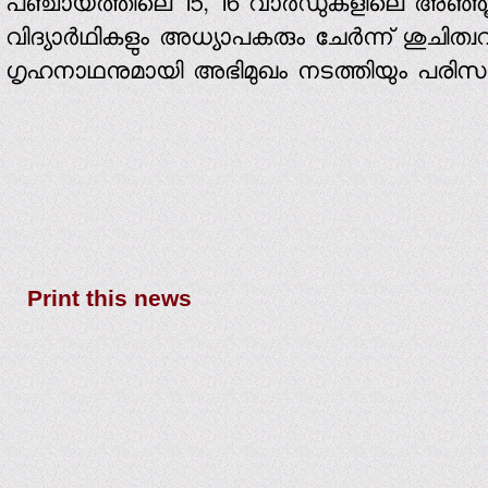
പഞ്ചായത്തിലെ 15, 16 വാര്‍ഡുകളിലെ അഞ്ഞ
വിദ്യാര്‍ഥികളും അധ്യാപകരും ചേര്‍ന്ന് ശുചി
ഗൃഹനാഥനുമായി അഭിമുഖം നടത്തിയും പരിസരങ്ങ
Print this news