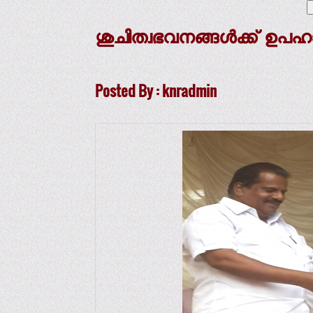
ശുചിത്വഭവനങ്ങള്‍ക്ക് ഉപഹാ
Posted By : knradmin