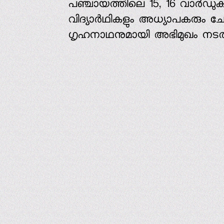
പഞ്ചായത്തിലെ 15, 16 വാര്‍ഡ
വിദ്യാര്‍ഥികളും അധ്യാപകരും ചേ
ഗൃഹനാഥനുമായി അഭിമുഖം നടത്തിയ