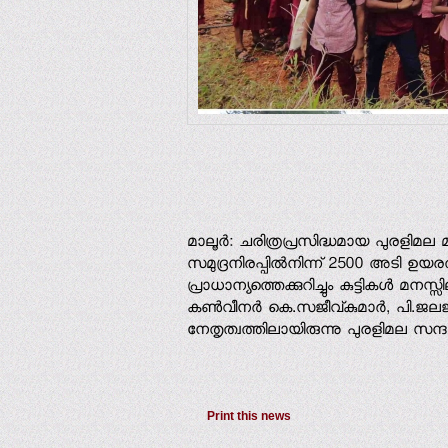
മാലൂര്‍: ചരിത്രപ്രസിദ്ധമായ പുരളിമല മ
സമുദ്രനിരപ്പില്‍നിന്ന് 2500 അടി ഉയര
പ്രാധാന്യത്തെക്കുറിച്ചും കുട്ടികള്‍ മന
കണ്‍വീനര്‍ കെ.സജീവ്കുമാര്‍, പി.ജലജ
നേതൃത്വത്തിലായിരുന്നു പുരളിമല സന്ദ
Print this news