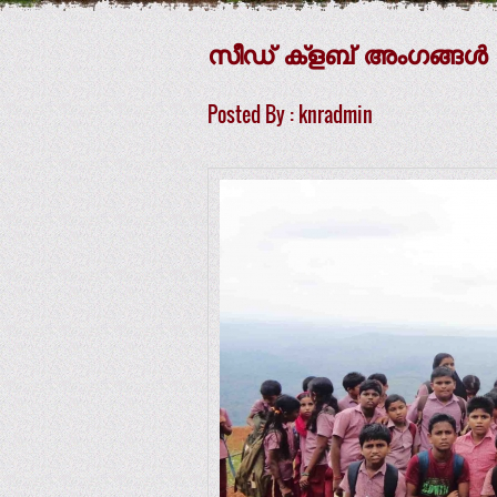
സീഡ് ക്‌ളബ് അംഗങ്ങള്‍ പു
Posted By : knradmin