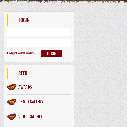
LOGIN
Forgot Password?
SEED
AWARDS
PHOTO GALLERY
VIDEO GALLERY