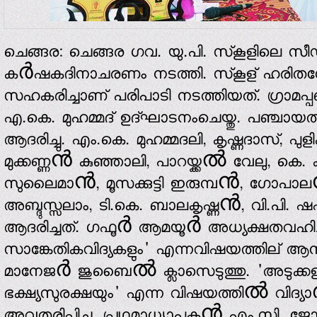
ചെങ്ങര: ചെങ്ങര ഗവ. യു.പി. സ്‌കൂളിലെ സീഡ്
കർഷകദിനാചരണം നടത്തി. സ്‌കൂള് ഹരിത
സഹകരിച്ചാണ് പരിപാടി നടത്തിയത്. ഗ്രാമപ്
എ.കെ. മുഹമ്മദ് ഉദ്ഘാടനംചെയ്തു. പഞ്ചാ
ആദരിച്ചു. എം.കെ. മുഹമ്മദലി, കൃഷ്ണദാസ്, 
മുക്കണ്ണൻ കുഞ്ഞാലി, പാറയ്ക്കൽ വേലു, കെ
സുലൈമാൻ, മൂസക്കുട്ടി ഇരുമ്പൻ, ഗോപാലൻ
അബ്ദുസ്സലാം, ടി.കെ. ബാലകൃഷ്ണൻ, വി.പി.
ആദരിച്ചത്. ഗഫൂർ ആമയൂർ അധ്യക്ഷതവഹിച്ച
സാങ്കേതികവിദ്യകളും' എന്നവിഷയത്തില്
മാനേജർ ജുബൈൽ ക്ലാസെടുത്തു. 'അടുക്കളത
ഭക്ഷ്യസുരക്ഷയും' എന്ന വിഷയത്തിൽ വി