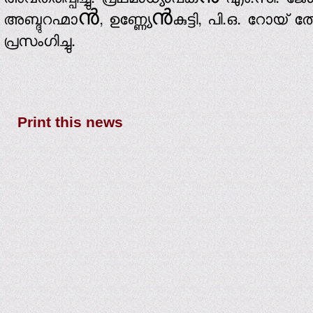
അവതരിപ്പിച്ചു. പ്രഥമാധ്യാപകൻ എം.സി. ജോസ
അബ്ദുറഹ്മാൻ, ഉണ്ണ്യേൻകുട്ടി, പി.ഒ. റോയ
പ്രസംഗിച്ചു.
Print this news