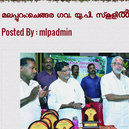
മലപ്പുറം:ചെങ്ങര ഗവ. യു.പി. സ്‌
Posted By : mlpadmin