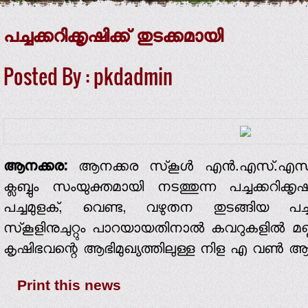
പച്ചക്കറിക്കൃഷിക്ക് തുടക്കമായി
Posted By : pkdadmin
ആനക്കര:
ആനക്കര സ്‌കൂള്‍ എന്‍.എസ്.എസ്. 
ക്ലബ്ബും സംയുക്തമായി നടത്തുന്ന പച്ചക്കറിക്കൃഷ
പച്ചമുളക്, വെണ്ട, വഴുതന തുടങ്ങിയ പച്ച
സ്‌കൂളിനുചുറ്റും പാറയായതിനാല്‍ കവറുകളില്‍ മ
കൃഷിഭവന്റെ ആഭിമുഖ്യത്തിലുള്ള നിള എ വണ്‍
Print this news