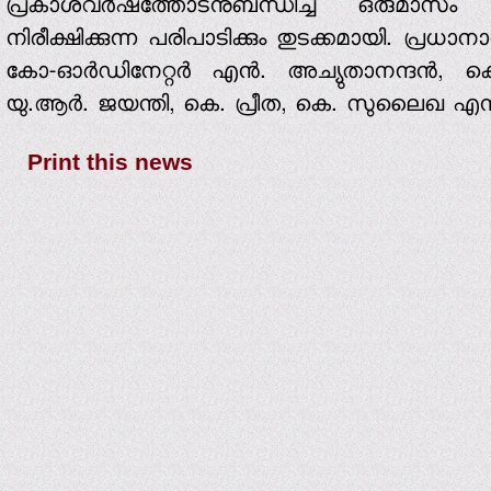
പ്രകാശവര്‍ഷത്തോടനുബന്ധിച്ച് ഒരുമാസം ചന്
നിരീക്ഷിക്കുന്ന പരിപാടിക്കും തുടക്കമായി. പ്രധാ
കോ-ഓര്‍ഡിനേറ്റര്‍ എന്‍. അച്യുതാനന്ദന്‍, കെ
യു.ആര്‍. ജയന്തി, കെ. പ്രീത, കെ. സുലൈഖ എന്നി
Print this news