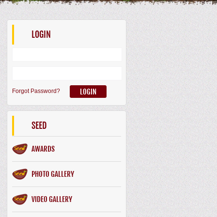
LOGIN
Forgot Password?
SEED
AWARDS
PHOTO GALLERY
VIDEO GALLERY