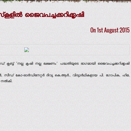
സ്‌കൂളില്‍ ജൈവപച്ചക്കറിക്കൃഷി
On 1st August 2015
സീഡ് ക്ലബ്ബ് 'നല്ല കൃഷി നല്ല ഭക്ഷണം' പദ്ധതിയുടെ ഭാഗമായി ജൈവപച്ചക്കറിക്കൃഷി
്‍, സീഡ് കോ-ഓര്‍ഡിനേറ്റര്‍ ദിവ്യ കെ.ആര്‍., വിദ്യാര്‍ഥികളായ പി. ഗോപിക, ഹിമ,
നല്‍കി.