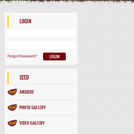
LOGIN
Forgot Password?
SEED
AWARDS
PHOTO GALLERY
VIDEO GALLERY