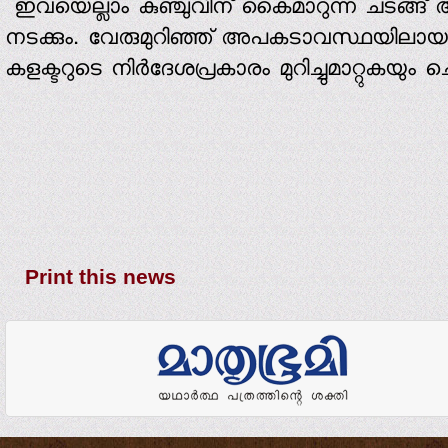
ഇവയെല്ലാം കുഞ്ചുവിന് കൈമാറുന്ന ചടങ്ങ് അടു
നടക്കും. വേരുമുറിഞ്ഞ് അപകടാവസ്ഥയിലാ
കളക്ടറുടെ നിര്‍ദേശപ്രകാരം മുറിച്ചുമാറ്റുകയും ചെ
Print this news