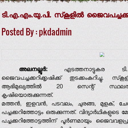
ടി.എ.എം.യു.പി. സ്‌കൂളില്‍ ജൈവപച്ചക്ക
Posted By : pkdadmin
അലനല്ലൂര്‍:
എടത്തനാട്ടുകര ടി.എ.എ
ജൈവപച്ചക്കറിക്കൃഷിക്ക് തുടക്കംകുറിച്ചു. സ്‌ക
ആഭിമുഖ്യത്തില്‍ 20 സെന്റ് സ്ഥലത്ത
കൃഷിയൊരുക്കുന്നത്.
മത്തന്‍, ഇളവന്‍, പടവലം, ചുരങ്ങ, മുളക്, 
പച്ചക്കറിത്തോട്ടം ഒരുക്കുന്നത്. വിദ്യാര്‍ഥികളുടെ 
പച്ചക്കറിത്തോട്ടത്തിന് പൂര്‍ണമായും ജൈവവ