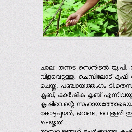
ചാല: തന്നട സെന്‍ട്രല്‍ യു.പി. സ
വിളവെടുത്തു. ചെമ്പിലോട് കൃ
ചെയ്തു. പഞ്ചായത്തംഗം ടി.തെസ്
ക്ലബ്, കാര്‍ഷിക ക്ലബ് എന്നിവയ
കൃഷിഭവന്റെ സഹായത്തോടെയാണ് 
കോട്ടപ്പയര്‍, വെണ്ട, വെള്ളരി
ചെയ്തത്.