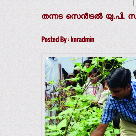
തന്നട സെന്‍ട്രല്‍ യു.പി. സ്‌
Posted By : knradmin