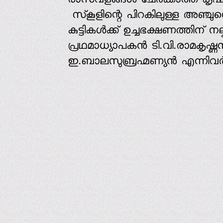
രാസവളങ്ങള്‍ ചേര്‍ക്കാത്ത കൃഷി
സ്‌കൂളിന്റെ പിറകിലുള്ള അഞ്ചു
കുട്ടികള്‍ക്ക് ഉച്ചഭക്ഷണത്തിന് നല
പ്രഥമാധ്യാപകന്‍ ടി.വി.രാമകൃഷ്ണന
ഇ.ബാലസുബ്രഹ്മണ്യന്‍ എന്നിവര്