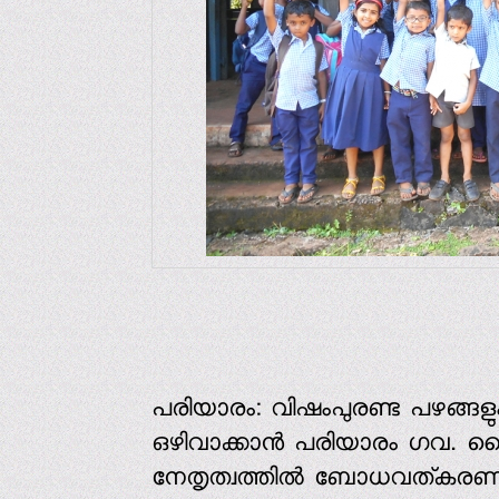
പരിയാരം: വിഷംപുരണ്ട പഴങ്ങളും 
ഒഴിവാക്കാന്‍ പരിയാരം ഗവ. ഹൈസ
നേതൃത്വത്തില്‍ ബോധവത്കരണ ക്