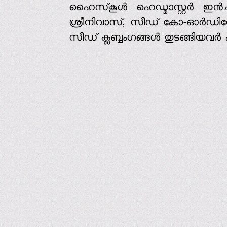
ഹൈസ്‌കൂള്‍ ഹെഡ്മാസ്റ്റര്‍ ഇ
ശ്രീനിവാസ്, സീഡ് കോ-ഓര്‍ഡിനേറ്
സീഡ് ക്ലബ്ബംഗങ്ങള്‍ തുടങ്ങിയവര്‍ പ